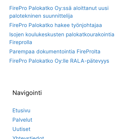
FirePro Palokatko Oy:ssä aloittanut uusi
palotekninen suunnittelija
FirePro Palokatko hakee työnjohtajaa
Isojen koulukeskusten palokatkourakointia
Fireprolla
Parempaa dokumentointia FireProlta
FirePro Palokatko Oy:lle RALA-pätevyys
Navigointi
Etusivu
Palvelut
Uutiset
Yhteystiedot