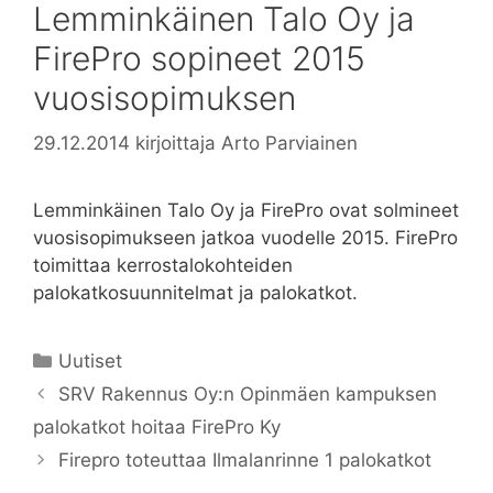
Lemminkäinen Talo Oy ja
FirePro sopineet 2015
vuosisopimuksen
29.12.2014
kirjoittaja
Arto Parviainen
Lemminkäinen Talo Oy ja FirePro ovat solmineet
vuosisopimukseen jatkoa vuodelle 2015. FirePro
toimittaa kerrostalokohteiden
palokatkosuunnitelmat ja palokatkot.
Kategoriat
Uutiset
SRV Rakennus Oy:n Opinmäen kampuksen
palokatkot hoitaa FirePro Ky
Firepro toteuttaa Ilmalanrinne 1 palokatkot