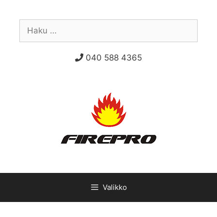
Siirry
sisältöön
Haku:
040 588 4365
Valikko