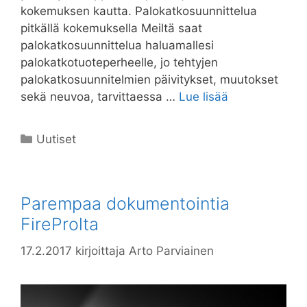
kokemuksen kautta. Palokatkosuunnittelua
pitkällä kokemuksella Meiltä saat
palokatkosuunnittelua haluamallesi
palokatkotuoteperheelle, jo tehtyjen
palokatkosuunnitelmien päivitykset, muutokset
sekä neuvoa, tarvittaessa …
Lue lisää
Kategoriat
Uutiset
Parempaa dokumentointia
FireProlta
17.2.2017
kirjoittaja
Arto Parviainen