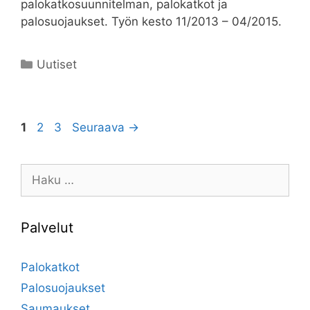
palokatkosuunnitelman, palokatkot ja
palosuojaukset. Työn kesto 11/2013 – 04/2015.
Kategoriat
Uutiset
Sivu
Sivu
Sivu
1
2
3
Seuraava
→
Haku:
Palvelut
Palokatkot
Palosuojaukset
Saumaukset