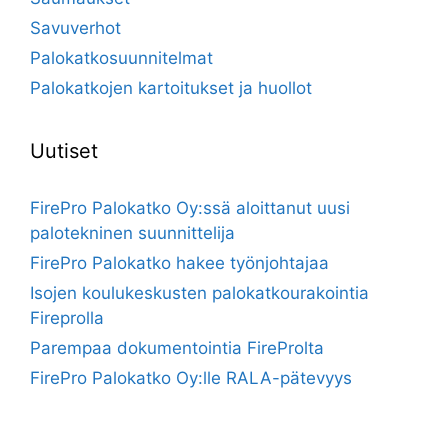
Savuverhot
Palokatkosuunnitelmat
Palokatkojen kartoitukset ja huollot
Uutiset
FirePro Palokatko Oy:ssä aloittanut uusi
palotekninen suunnittelija
FirePro Palokatko hakee työnjohtajaa
Isojen koulukeskusten palokatkourakointia
Fireprolla
Parempaa dokumentointia FireProlta
FirePro Palokatko Oy:lle RALA-pätevyys