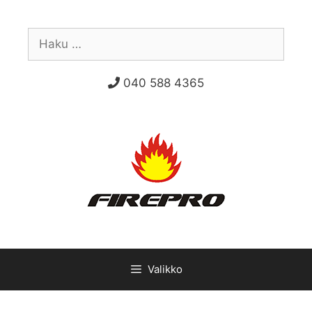
Siirry
sisältöön
Haku:
040 588 4365
Valikko