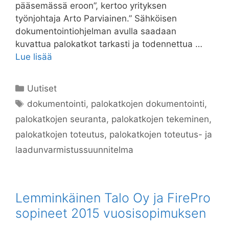
pääsemässä eroon”, kertoo yrityksen
työnjohtaja Arto Parviainen.” Sähköisen
dokumentointiohjelman avulla saadaan
kuvattua palokatkot tarkasti ja todennettua …
Lue lisää
Kategoriat
Uutiset
Avainsanat
dokumentointi
,
palokatkojen dokumentointi
,
palokatkojen seuranta
,
palokatkojen tekeminen
,
palokatkojen toteutus
,
palokatkojen toteutus- ja
laadunvarmistussuunnitelma
Lemminkäinen Talo Oy ja FirePro
sopineet 2015 vuosisopimuksen