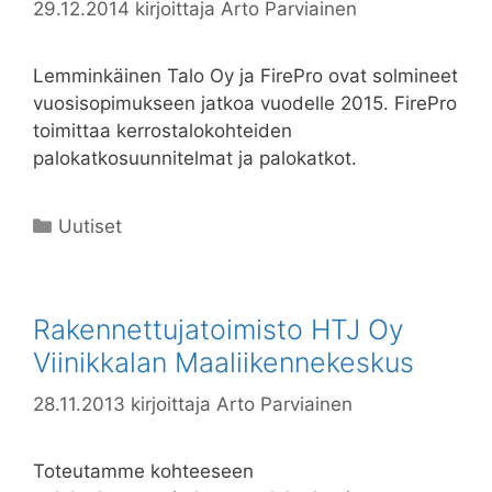
29.12.2014
kirjoittaja
Arto Parviainen
Lemminkäinen Talo Oy ja FirePro ovat solmineet
vuosisopimukseen jatkoa vuodelle 2015. FirePro
toimittaa kerrostalokohteiden
palokatkosuunnitelmat ja palokatkot.
Kategoriat
Uutiset
Rakennettujatoimisto HTJ Oy
Viinikkalan Maaliikennekeskus
28.11.2013
kirjoittaja
Arto Parviainen
Toteutamme kohteeseen