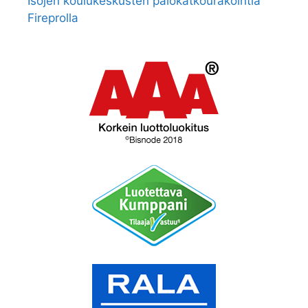
Isojen koulukeskusten palokatkourakointia
Fireprolla