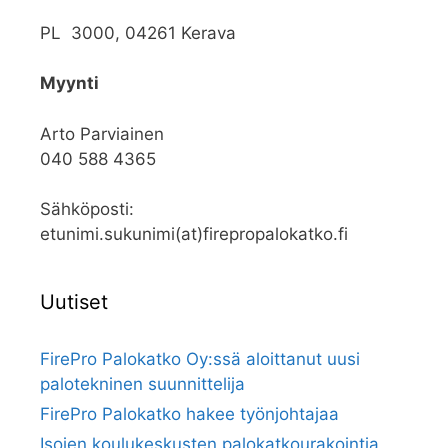
PL 3000, 04261 Kerava
Myynti
Arto Parviainen
040 588 4365
Sähköposti:
etunimi.sukunimi(at)firepropalokatko.fi
Uutiset
FirePro Palokatko Oy:ssä aloittanut uusi
palotekninen suunnittelija
FirePro Palokatko hakee työnjohtajaa
Isojen koulukeskusten palokatkourakointia