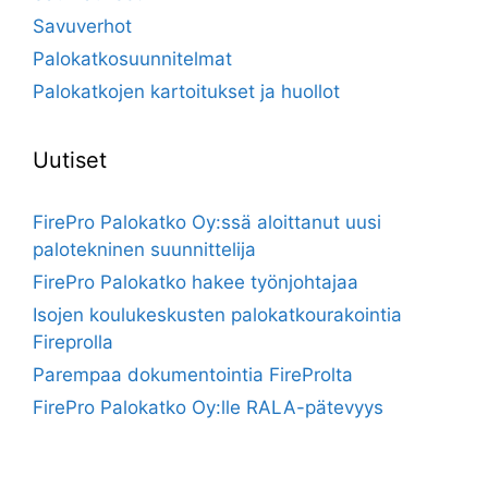
Savuverhot
Palokatkosuunnitelmat
Palokatkojen kartoitukset ja huollot
Uutiset
FirePro Palokatko Oy:ssä aloittanut uusi
palotekninen suunnittelija
FirePro Palokatko hakee työnjohtajaa
Isojen koulukeskusten palokatkourakointia
Fireprolla
Parempaa dokumentointia FireProlta
FirePro Palokatko Oy:lle RALA-pätevyys