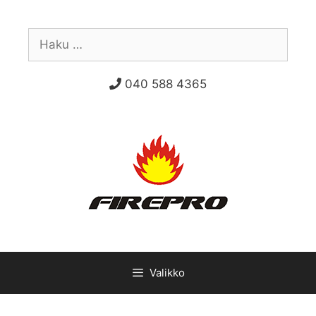
Siirry
sisältöön
Haku:
040 588 4365
Valikko