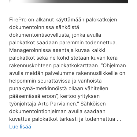
FirePro on alkanut käyttämään palokatkojen
dokumentoinnissa sähköistä
dokumentointisovellusta, jonka avulla
palokatkot saadaan paremmin todennettua.
Manageroinnissa asentaja kuvaa kaikki
palokatkot sekä ne kohdistetaan kuvan kera
rakennuskohteen palokatkokarttaan. ”Ohjelman
avulla meidän palvelumme rakennusliikkeille on
helpommin seurattavissa ja vanhoista
punakynä-merkinnöistä ollaan vähitellen
pääsemässä eroon”, kertoo yrityksen
työnjohtaja Arto Parviainen.” Sähköisen
dokumentointiohjelman avulla saadaan
kuvattua palokatkot tarkasti ja todennettua …
Lue lisää