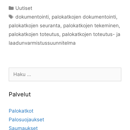
Kategoriat
Uutiset
Avainsanat
dokumentointi
,
palokatkojen dokumentointi
,
palokatkojen seuranta
,
palokatkojen tekeminen
,
palokatkojen toteutus
,
palokatkojen toteutus- ja
laadunvarmistussuunnitelma
Haku:
Palvelut
Palokatkot
Palosuojaukset
Saumaukset