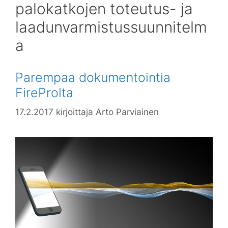
palokatkojen toteutus- ja
laadunvarmistussuunnitelm
a
Parempaa dokumentointia
FireProlta
17.2.2017
kirjoittaja
Arto Parviainen