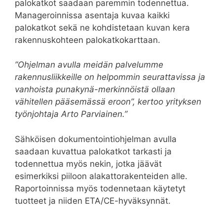
palokatkot saadaan paremmin todennettua.
Manageroinnissa asentaja kuvaa kaikki
palokatkot sekä ne kohdistetaan kuvan kera
rakennuskohteen palokatkokarttaan.
”Ohjelman avulla meidän palvelumme
rakennusliikkeille on helpommin seurattavissa ja
vanhoista punakynä-merkinnöistä ollaan
vähitellen pääsemässä eroon”, kertoo yrityksen
työnjohtaja Arto Parviainen.”
Sähköisen dokumentointiohjelman avulla
saadaan kuvattua palokatkot tarkasti ja
todennettua myös nekin, jotka jäävät
esimerkiksi piiloon alakattorakenteiden alle.
Raportoinnissa myös todennetaan käytetyt
tuotteet ja niiden ETA/CE-hyväksynnät.