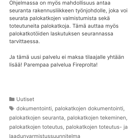
Ohjelmassa on myös mahdollisuus antaa
seuranta rakennusliikkeen työnjohdolle, joka voi
seurata palokatkojen valmistumista sekä
toteutuneita palokatkoja. Tämä auttaa myös
palokatkotöiden laskutuksen seurannassa
tarvittaessa.
Ja tämä uusi palvelu ei maksa tilaajalle yhtään
lisää! Parempaa palvelua Fireprolta!
Kategoriat
Uutiset
Avainsanat
dokumentointi
,
palokatkojen dokumentointi
,
palokatkojen seuranta
,
palokatkojen tekeminen
,
palokatkojen toteutus
,
palokatkojen toteutus- ja
laadunvarmistussuunnitelma