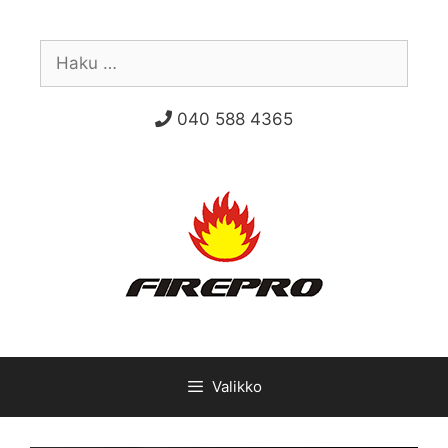
Siirry
sisältöön
Haku:
040 588 4365
Valikko