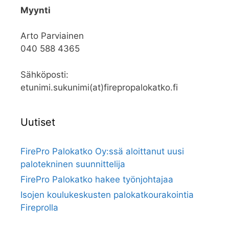
Myynti
Arto Parviainen
040 588 4365
Sähköposti:
etunimi.sukunimi(at)firepropalokatko.fi
Uutiset
FirePro Palokatko Oy:ssä aloittanut uusi
palotekninen suunnittelija
FirePro Palokatko hakee työnjohtajaa
Isojen koulukeskusten palokatkourakointia
Fireprolla