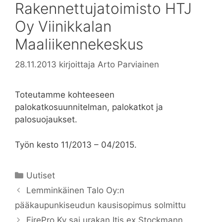
Rakennettujatoimisto HTJ
Oy Viinikkalan
Maaliikennekeskus
28.11.2013
kirjoittaja
Arto Parviainen
Toteutamme kohteeseen
palokatkosuunnitelman, palokatkot ja
palosuojaukset.
Työn kesto 11/2013 – 04/2015.
Kategoriat
Uutiset
Lemminkäinen Talo Oy:n
pääkaupunkiseudun kausisopimus solmittu
FirePro Ky sai urakan Itis ex Stockmann