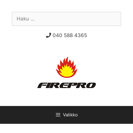
Siirry
sisältöön
Haku:
040 588 4365
Valikko