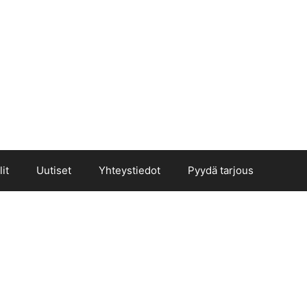
it
Uutiset
Yhteystiedot
Pyydä tarjous