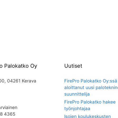
ro Palokatko Oy
Uutiset
0, 04261 Kerava
FirePro Palokatko Oy:ssä
aloittanut uusi palotekni
suunnittelija
i
FirePro Palokatko hakee
rviainen
työnjohtajaa
8 4365
Isojen koulukeskusten