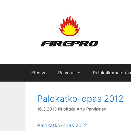
Siirry
sisältöön
Etusivu
Palvelut
Palokatkomateriaal
Palokatko-opas 2012
16.3.2013
kirjoittaja
Arto Parviainen
Palokatko-opas 2012