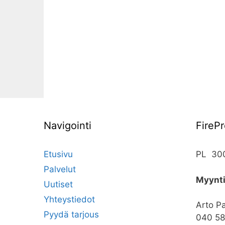
Navigointi
FireP
Etusivu
PL 300
Palvelut
Myynt
Uutiset
Yhteystiedot
Arto Pa
Pyydä tarjous
040 58