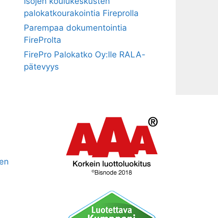
Isojen koulukeskusten
palokatkourakointia Fireprolla
Parempaa dokumentointia
FireProlta
FirePro Palokatko Oy:lle RALA-
pätevyys
nen